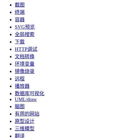
截图
终端
容器
SVG预览
全局搜索
下载
HTTP调试
文档转换
环境变量
镜像烧录
远程
播放器
数据库可视化
UML/draw
脑图
有用的网站
原型设计
三维模型
翻译