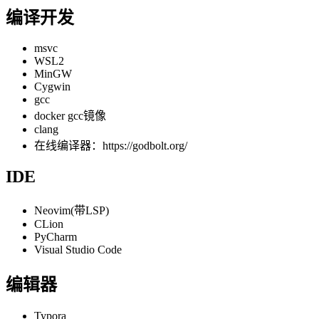
编译开发
msvc
WSL2
MinGW
Cygwin
gcc
docker gcc镜像
clang
在线编译器：https://godbolt.org/
IDE
Neovim(带LSP)
CLion
PyCharm
Visual Studio Code
编辑器
Typora