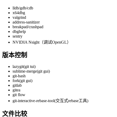
lldb/gdb/cdb
x64dbg
valgrind
address-sanitizer
breakpad/crashpad
dbghelp
sentry
NVIDIA Nsight（调试OpenGL）
版本控制
lazygit(git tui)
sublime-merge(git gui)
git-bash
fork(git gui)
gitlab
gitea
git flow
git-interactive-rebase-tool(交互式rebase工具)
文件比较