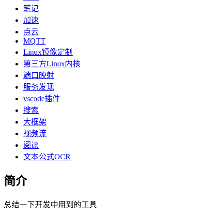
笔记
加速
点云
MQTT
Linux镜像定制
第三方Linux内核
端口映射
服务发现
vscode插件
搜索
大框架
视频流
阅读
文本公式OCR
简介
总结一下开发中用到的工具