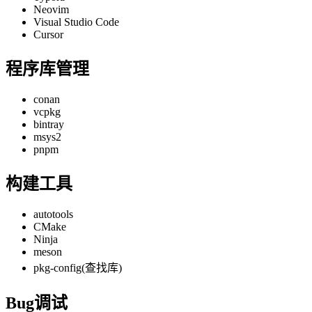
Neovim
Visual Studio Code
Cursor
程序库管理
conan
vcpkg
bintray
msys2
pnpm
构建工具
autotools
CMake
Ninja
meson
pkg-config(查找库)
Bug调试