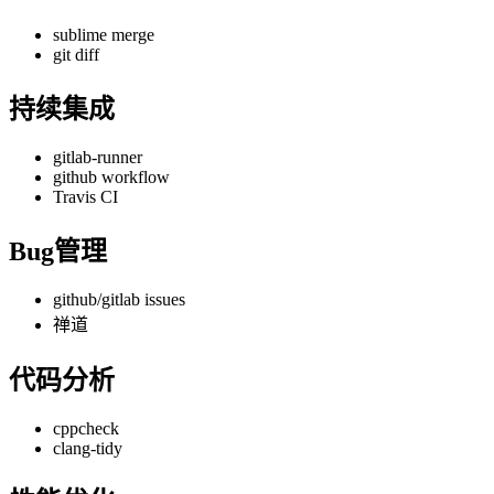
sublime merge
git diff
持续集成
gitlab-runner
github workflow
Travis CI
Bug管理
github/gitlab issues
禅道
代码分析
cppcheck
clang-tidy