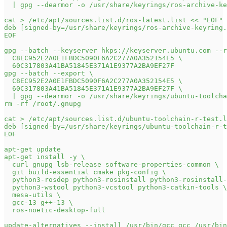
  | gpg --dearmor -o /usr/share/keyrings/ros-archive-ke
cat > /etc/apt/sources.list.d/ros-latest.list << "EOF"
deb [signed-by=/usr/share/keyrings/ros-archive-keyring.
EOF
gpg --batch --keyserver hkps://keyserver.ubuntu.com --r
  C8EC952E2A0E1FBDC5090F6A2C277A0A352154E5 \
  60C317803A41BA51845E371A1E9377A2BA9EF27F
gpg --batch --export \
  C8EC952E2A0E1FBDC5090F6A2C277A0A352154E5 \
  60C317803A41BA51845E371A1E9377A2BA9EF27F \
  | gpg --dearmor -o /usr/share/keyrings/ubuntu-toolcha
rm -rf /root/.gnupg
cat > /etc/apt/sources.list.d/ubuntu-toolchain-r-test.l
deb [signed-by=/usr/share/keyrings/ubuntu-toolchain-r-t
EOF
apt-get update
apt-get install -y \
  curl gnupg lsb-release software-properties-common \
  git build-essential cmake pkg-config \
  python3-rosdep python3-rosinstall python3-rosinstall-
  python3-wstool python3-vcstool python3-catkin-tools \
  mesa-utils \
  gcc-13 g++-13 \
  ros-noetic-desktop-full
update-alternatives --install /usr/bin/gcc gcc /usr/bin