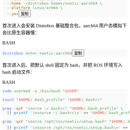
  --home
 ~/distrobox-homes/noetic-aarch64
 \
  --platform
 linux/arm64
 \
  --yes
复制
首次进入会安装 Distrobox 基础整合包，aarch64 用户态模拟下
会比原生容器慢：
BASH
distrobox
 enter
 noetic-aarch64
复制
首次进入后，把默认 shell 固定为 bash，并把 ROS 环境写入
bash 启动文件：
BASH
sudo
 usermod
 -s
 /bin/bash
 "
$USER
"
touch
 "
$HOME
/.bash_profile"
 "
$HOME
/.bashrc"
grep
 -qxF
 "source ~/.bashrc"
 "
$HOME
/.bash_profile"
 \
  || 
printf
 '\nsource ~/.bashrc\n'
 >> 
"
$HOME
/.bash_prof
grep
 -qxF
 "source /opt/ros/noetic/setup.bash"
 "
$HOME
/.b
  || 
printf
 '\nsource /opt/ros/noetic/setup.bash\n'
 >> 