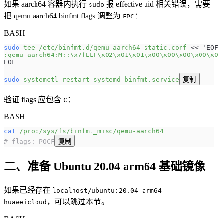
如果 aarch64 容器内执行
报 effective uid 相关错误，需要
sudo
把 qemu aarch64 binfmt flags 调整为
：
FPC
BASH
sudo
 tee
 /etc/binfmt.d/qemu-aarch64-static.conf
 << 
'EOF
:qemu-aarch64:M::\x7fELF\x02\x01\x01\x00\x00\x00\x00\x0
EOF
sudo
 systemctl
 restart
 systemd-binfmt.service
复制
验证 flags 应包含
：
C
BASH
cat
 /proc/sys/fs/binfmt_misc/qemu-aarch64
# flags: POCF
复制
二、准备 Ubuntu 20.04 arm64 基础镜像
如果已经存在
localhost/ubuntu:20.04-arm64-
，可以跳过本节。
huaweicloud