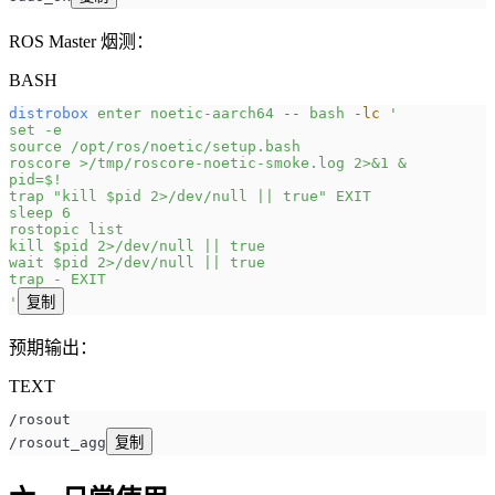
ROS Master 烟测：
BASH
distrobox
 enter
 noetic-aarch64
 --
 bash
 -lc
 '
set -e
source /opt/ros/noetic/setup.bash
roscore >/tmp/roscore-noetic-smoke.log 2>&1 &
pid=$!
trap "kill $pid 2>/dev/null || true" EXIT
sleep 6
rostopic list
kill $pid 2>/dev/null || true
wait $pid 2>/dev/null || true
trap - EXIT
'
复制
预期输出：
TEXT
/rosout
/rosout_agg
复制