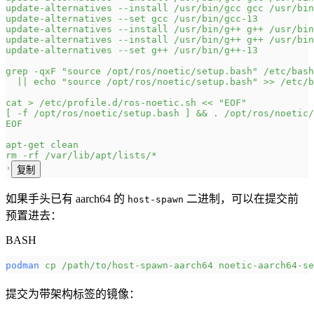
update-alternatives --install /usr/bin/gcc gcc /usr/bin
update-alternatives --set gcc /usr/bin/gcc-13
update-alternatives --install /usr/bin/g++ g++ /usr/bin
update-alternatives --install /usr/bin/g++ g++ /usr/bin
update-alternatives --set g++ /usr/bin/g++-13
grep -qxF "source /opt/ros/noetic/setup.bash" /etc/bash
  || echo "source /opt/ros/noetic/setup.bash" >> /etc/b
cat > /etc/profile.d/ros-noetic.sh << "EOF"
[ -f /opt/ros/noetic/setup.bash ] && . /opt/ros/noetic/
EOF
apt-get clean
rm -rf /var/lib/apt/lists/*
'
复制
如果手头已有 aarch64 的
二进制，可以在提交前
host-spawn
预置进去：
BASH
podman
 cp
 /path/to/host-spawn-aarch64
 noetic-aarch64-se
提交为带架构标签的镜像：