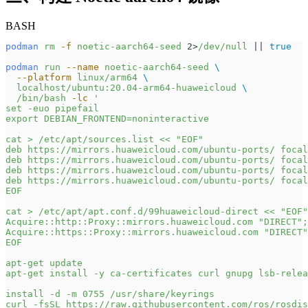
BASH
podman
 rm
 -f
 noetic-aarch64-seed
 2>
/dev/null
 || 
true
podman
 run
 --name
 noetic-aarch64-seed
 \
  --platform
 linux/arm64
 \
  localhost/ubuntu:20.04-arm64-huaweicloud
 \
  /bin/bash
 -lc
 '
set -euo pipefail
export DEBIAN_FRONTEND=noninteractive
cat > /etc/apt/sources.list << "EOF"
deb https://mirrors.huaweicloud.com/ubuntu-ports/ focal
deb https://mirrors.huaweicloud.com/ubuntu-ports/ focal
deb https://mirrors.huaweicloud.com/ubuntu-ports/ focal
deb https://mirrors.huaweicloud.com/ubuntu-ports/ focal
EOF
cat > /etc/apt/apt.conf.d/99huaweicloud-direct << "EOF"
Acquire::http::Proxy::mirrors.huaweicloud.com "DIRECT";
Acquire::https::Proxy::mirrors.huaweicloud.com "DIRECT"
EOF
apt-get update
apt-get install -y ca-certificates curl gnupg lsb-relea
install -d -m 0755 /usr/share/keyrings
curl -fsSL https://raw.githubusercontent.com/ros/rosdi