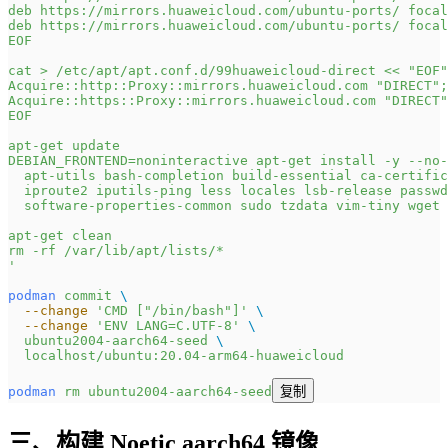
deb https://mirrors.huaweicloud.com/ubuntu-ports/ focal
deb https://mirrors.huaweicloud.com/ubuntu-ports/ focal
EOF
cat > /etc/apt/apt.conf.d/99huaweicloud-direct << "EOF"
Acquire::http::Proxy::mirrors.huaweicloud.com "DIRECT";
Acquire::https::Proxy::mirrors.huaweicloud.com "DIRECT"
EOF
apt-get update
DEBIAN_FRONTEND=noninteractive apt-get install -y --no
  apt-utils bash-completion build-essential ca-certific
  iproute2 iputils-ping less locales lsb-release passwd
  software-properties-common sudo tzdata vim-tiny wget 
apt-get clean
rm -rf /var/lib/apt/lists/*
'
podman
 commit
 \
  --change
 'CMD ["/bin/bash"]'
 \
  --change
 'ENV LANG=C.UTF-8'
 \
  ubuntu2004-aarch64-seed
 \
  localhost/ubuntu:20.04-arm64-huaweicloud
podman
 rm
 ubuntu2004-aarch64-seed
复制
三、构建 Noetic aarch64 镜像