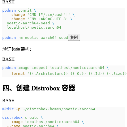
BASH
podman
 commit
 \
  --change
 'CMD ["/bin/bash"]'
 \
  --change
 'ENV LANG=C.UTF-8'
 \
  noetic-aarch64-seed
 \
  localhost/noetic:aarch64
podman
 rm
 noetic-aarch64-seed
复制
验证镜像架构：
BASH
podman
 image
 inspect
 localhost/noetic:aarch64
 \
  --format
 '{{.Architecture}} {{.Os}} {{.Id}} {{.Size}}
四、创建 Distrobox 容器
BASH
mkdir
 -p
 ~/distrobox-homes/noetic-aarch64
distrobox
 create
 \
  --image
 localhost/noetic:aarch64
 \
  --name
 noetic-aarch64
 \