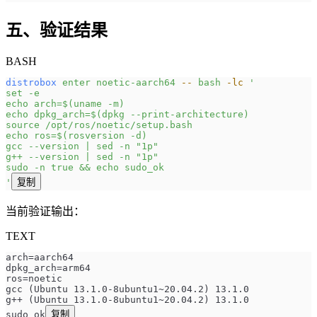
五、验证结果
BASH
distrobox
 enter
 noetic-aarch64
 --
 bash
 -lc
 '
set -e
echo arch=$(uname -m)
echo dpkg_arch=$(dpkg --print-architecture)
source /opt/ros/noetic/setup.bash
echo ros=$(rosversion -d)
gcc --version | sed -n "1p"
g++ --version | sed -n "1p"
sudo -n true && echo sudo_ok
'
复制
当前验证输出：
TEXT
arch=aarch64
dpkg_arch=arm64
ros=noetic
gcc (Ubuntu 13.1.0-8ubuntu1~20.04.2) 13.1.0
g++ (Ubuntu 13.1.0-8ubuntu1~20.04.2) 13.1.0
sudo_ok
复制