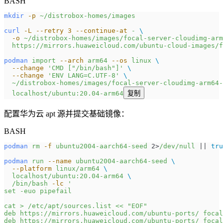
BASH
mkdir
 -p
 ~/distrobox-homes/images
curl
 -L
 --retry
 3
 --continue-at
 -
 \
  -o
 ~/distrobox-homes/images/focal-server-cloudimg-arm
  https://mirrors.huaweicloud.com/ubuntu-cloud-images/
podman
 import
 --arch
 arm64
 --os
 linux
 \
  --change
 'CMD ["/bin/bash"]'
 \
  --change
 'ENV LANG=C.UTF-8'
 \
  ~/distrobox-homes/images/focal-server-cloudimg-arm64-
  localhost/ubuntu:20.04-arm64
复制
配置华为云 apt 源并提交基础镜像：
BASH
podman
 rm
 -f
 ubuntu2004-aarch64-seed
 2>
/dev/null
 || 
tru
podman
 run
 --name
 ubuntu2004-aarch64-seed
 \
  --platform
 linux/arm64
 \
  localhost/ubuntu:20.04-arm64
 \
  /bin/bash
 -lc
 '
set -euo pipefail
cat > /etc/apt/sources.list << "EOF"
deb https://mirrors.huaweicloud.com/ubuntu-ports/ focal
deb https://mirrors.huaweicloud.com/ubuntu-ports/ focal