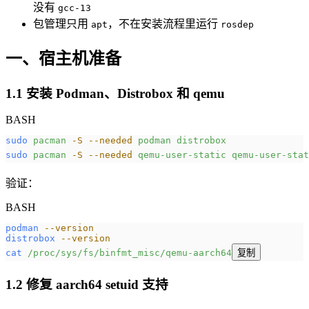
没有
gcc-13
包管理只用
，不在安装流程里运行
apt
rosdep
一、宿主机准备
1.1 安装 Podman、Distrobox 和 qemu
BASH
sudo
 pacman
 -S
 --needed
 podman
 distrobox
sudo
 pacman
 -S
 --needed
 qemu-user-static
 qemu-user-stat
验证：
BASH
podman
 --version
distrobox
 --version
cat
 /proc/sys/fs/binfmt_misc/qemu-aarch64
复制
1.2 修复 aarch64 setuid 支持